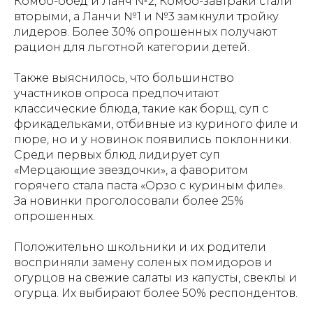
Комбо-обед и Ланч №2, Комбо-завтраки стали
вторыми, а Ланчи №1 и №3 замкнули тройку
лидеров. Более 30% опрошенных получают
рацион для льготной категории детей.
Также выяснилось, что большинство
участников опроса предпочитают
классические блюда, такие как борщ, суп с
фрикадельками, отбивные из куриного филе и
пюре, но и у новинок появились поклонники.
Среди первых блюд лидирует суп
«Мерцающие звездочки», а фаворитом
горячего стала паста «Орзо с куриным филе».
За новинки проголосовали более 25%
опрошенных.
Положительно школьники и их родители
восприняли замену соленых помидоров и
огурцов на свежие салаты из капусты, свеклы и
огурца. Их выбирают более 50% респондентов.