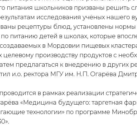
го питания школьников призваны решить 
результатам исследования учёных нашего в
ваны рецептуры блюд, установлены нормы
по питанию детей в школах, которые впосл
 создаваемых в Мордовии пищевых кластера
 целевому производству продуктов с нео
затем предлагаться к внедрению в других р
етил и.о. ректора МГУ им. Н.П. Огарёва Дмит
проводится в рамках реализации стратегич
Огарёва «Медицина будущего: таргетная фа
гающие технологии» по программе Миноб
0».