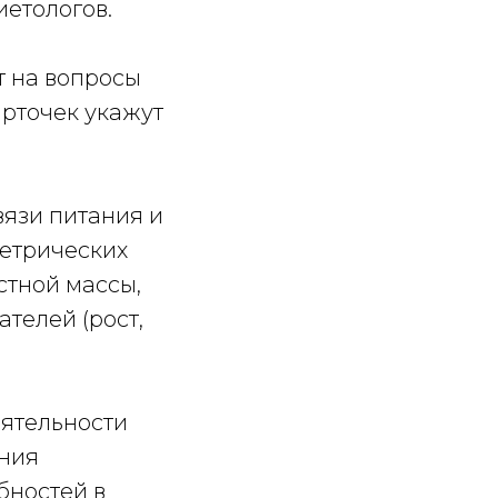
етологов.
т на вопросы
рточек укажут
язи питания и
етрических
стной массы,
телей (рост,
оятельности
яния
бностей в