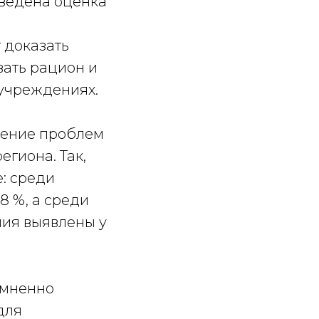
оведена оценка
 доказать
вать рацион и
учреждениях.
чение проблем
гиона. Так,
: среди
8 %, а среди
ния выявлены у
омненно
для