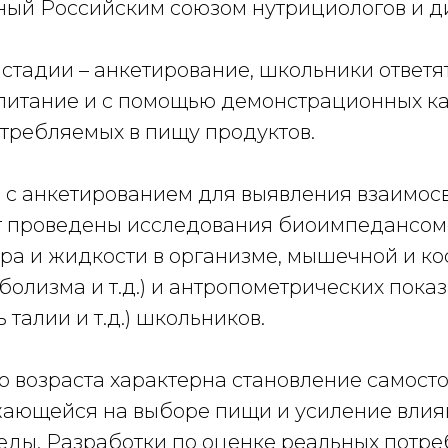
ый Российским союзом нутрициологов и ди
стадии – анкетирование, школьники ответя
питание и с помощью демонстрационных ка
отребляемых в пищу продуктов.
с анкетированием для выявления взаимосв
т проведены исследования биоимпедансом
ра и жидкости в организме, мышечной и ко
олизма и т.д.) и антропометрических показа
 талии и т.д.) школьников.
о возраста характерна становление самост
жающейся на выборе пищи и усиление вли
еды. Разработки по оценке реальных потре