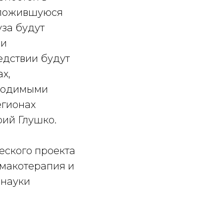
сложившуюся
уза будут
 и
едствии будут
х,
бходимыми
егионах
рий Глушко.
еского проекта
рмакотерапия и
рнауки