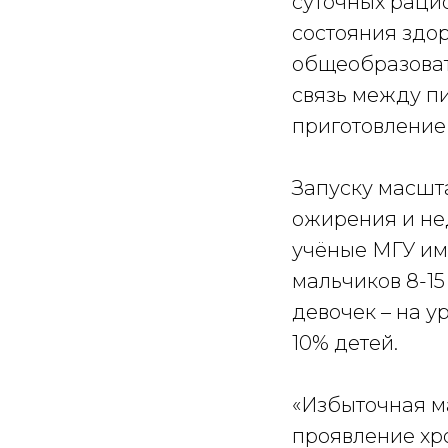
суточных раци
состояния здо
общеобразоват
связь между п
приготовление
Запуску масшт
ожирения и не
учёные МГУ им
мальчиков 8-15
девочек – на у
10% детей.
«Избыточная ма
проявление хр