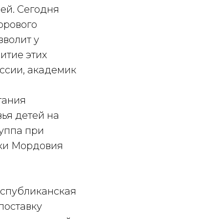
ей. Сегодня
орового
зволит у
итие этих
ссии, академик
тания
ья детей на
уппа при
ики Мордовия
еспубликанская
поставку