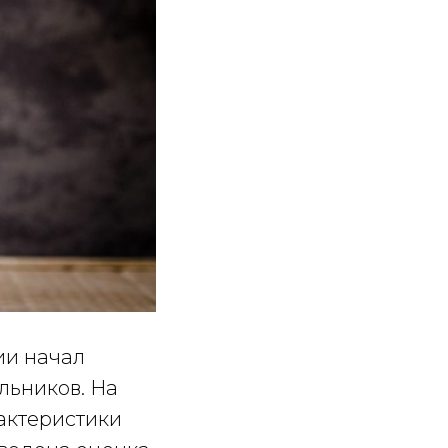
ии начал
льников. На
актеристики