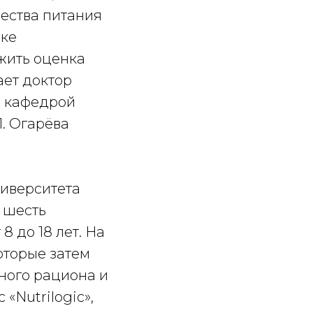
чества питания
нке
жить оценка
ает доктор
й кафедрой
. Огарёва
иверситета
 шесть
8 до 18 лет. На
оторые затем
ного рациона и
«Nutrilogic»,