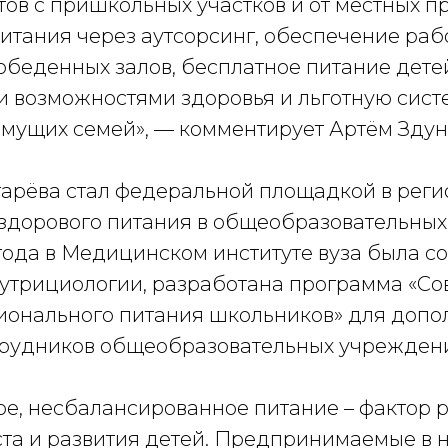
ов с пришкольных участков и от местных п
итания через аутсорсинг, обеспечение раб
обеденных залов, бесплатное питание дете
 возможностями здоровья и льготную сист
имущих семей», — комментирует Артём Здун
гарёва стал федеральной площадкой в реги
дорового питания в общеобразовательных
 года в Медицинском институте вуза была с
нутрициологии, разработана программа «С
онального питания школьников» для допо
трудников общеобразовательных учрежден
е, несбалансированное питание – фактор 
та и развития детей. Предпринимаемые в 