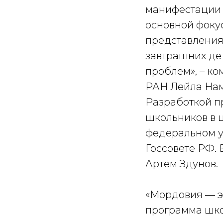
манифестации 
основной фоку
представления 
завтрашних де
проблем», – к
РАН Лейла Нам
Разработкой п
школьников в 
федеральном у
Госсовете РФ.
Артём Здунов.
«Мордовия — э
программа шко