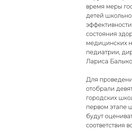
время меры го
детей школьно
эффективности
состояния здор
медицинских н
педиатрии, ди
Лариса Балыко
Для проведени
отобрали девя
городских школ
первом этапе 
будут оценива
соответствия в