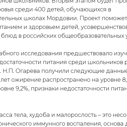
онов школьников. Вторым этапом будет пр
ровья среди 400 детей, обучающихся в
ельных школах Мордовии. Проект поможет
итанием и здоровьем детей, усовершенство
 блюд в российских общеобразовательных 
абного исследования предшествовало изу
достаточности питания среди школьников ре
. Н.П. Огарёва получили следующие данные
 лет ожирение распространено на уровне 8,
ровне 9,2%, признаки недостаточности пита
сса тела, худоба и малорослость – это нес
онического иммунного воспаления, основа 