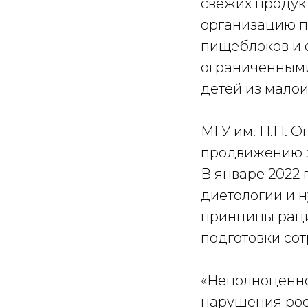
свежих продукт
организацию п
пищеблоков и 
ограниченными
детей из мало
МГУ им. Н.П. О
продвижению з
В январе 2022
диетологии и 
принципы раци
подготовки со
«Неполноценно
нарушения рос