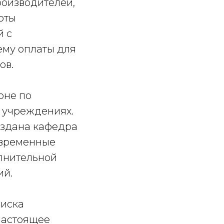
роизводителей,
оты
й с
ему оплаты для
ов.
оне по
 учреждениях.
оздана кафедра
овременные
лнительной
ий.
риска
настоящее