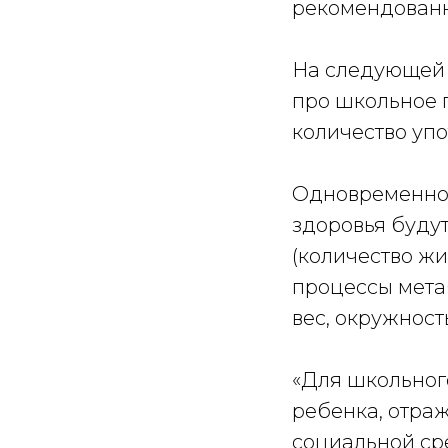
рекомендованн
На следующей 
про школьное 
количество уп
Одновременно 
здоровья буду
(количество жи
процессы метаб
вес, окружность
«Для школьног
ребенка, отра
социальной ср