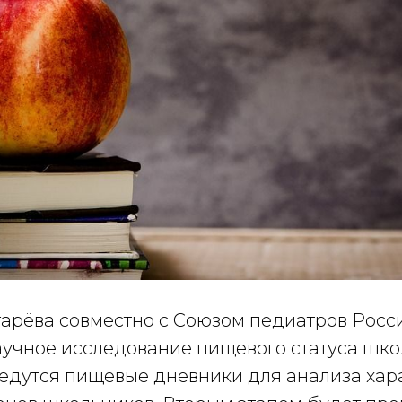
гарёва совместно с Союзом педиатров Росс
учное исследование пищевого статуса шко
ведутся пищевые дневники для анализа хар