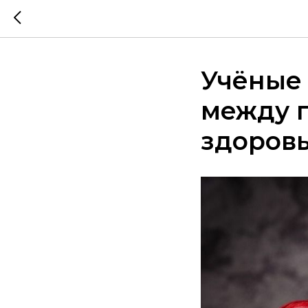
Учёные
между п
здоров