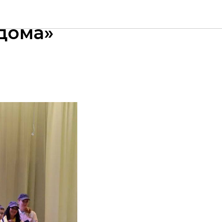
-
 дома»