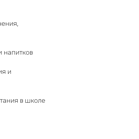
нения,
и напитков
ия и
итания в школе