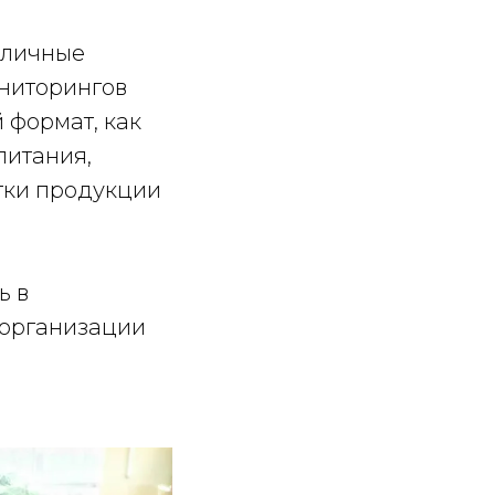
зличные
ниторингов
 формат, как
питания,
етки продукции
ь в
 организации