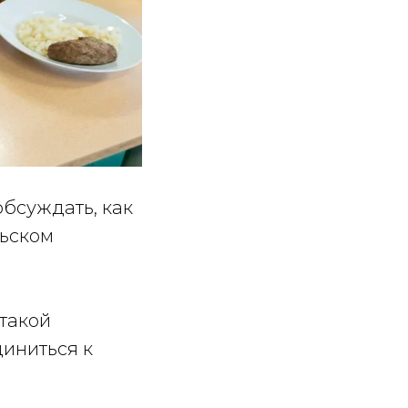
обсуждать, как
льском
 такой
диниться к