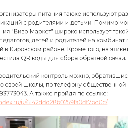
организаторы питания также используют ра
икаций с родителями и детьми. Помимо мо
ия “Виво Маркет” широко использует такой
педагогов, детей и родителей на комбинат 
 в Кировском районе. Кроме того, на этик
естила QR коды для сбора обратной связи.
 родительский контроль можно, обратившис
 своей школы, по телефону общественной
3773043. А также пройдя по ссылке:
yandex.ru/u/6142ddd28b0259fa0df7bd0c/