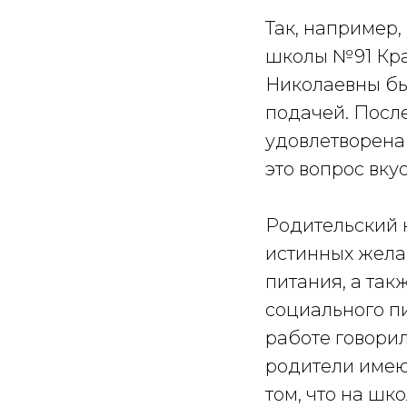
Так, например,
школы №91 Кра
Николаевны бы
подачей. Посл
удовлетворена т
это вопрос вку
Родительский 
истинных жела
питания, а так
социального пи
работе говори
родители имею
том, что на шк