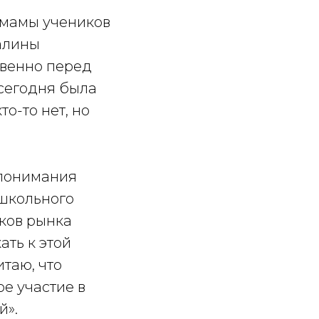
т мамы учеников
Галины
твенно перед
 сегодня была
то-то нет, но
 понимания
 школьного
иков рынка
ать к этой
таю, что
е участие в
й».