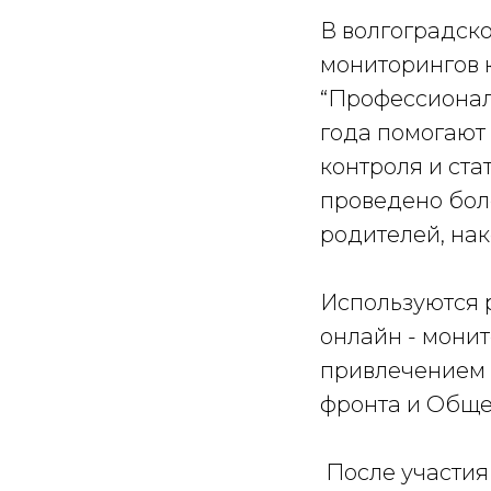
В волгоградск
мониторингов 
“Профессионал
года помогают
контроля и ста
проведено боле
родителей, нак
Используются р
онлайн - монит
привлечением 
фронта и Обще
После участия