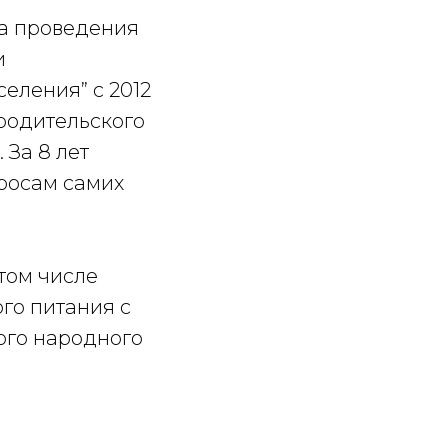
ка проведения
и
еления” с 2012
родительского
 За 8 лет
просам самих
том числе
го питания с
ого народного