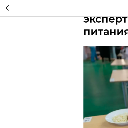
Родител
эксперт
питани