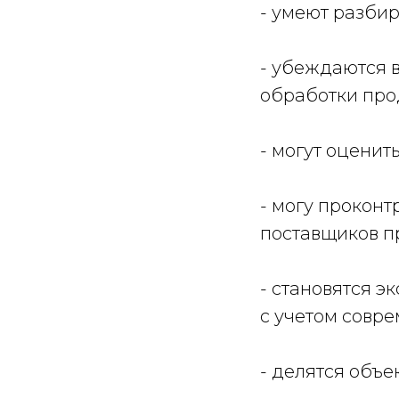
- умеют разбир
- убеждаются в
обработки про
- могут оценит
- могу проконт
поставщиков п
- становятся э
с учетом совр
- делятся объ