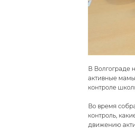
В Волгограде 
активные мамы
контроле школ
Во время собр
контроль, как
движению акт