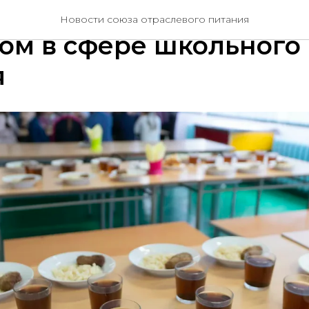
ьский контроль или ка
Новости союза отраслевого питания
ом в сфере школьного
я