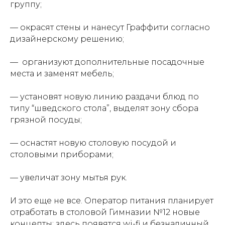
группу;
⠀
— окрасят стены и нанесут Граффити согласно
дизайнерскому решению;
⠀
— организуют дополнительные посадочные
места и заменят мебель;
⠀
— установят новую линию раздачи блюд по
типу “шведского стола”, выделят зону сбора
грязной посуды;
⠀
— оснастят новую столовую посудой и
столовыми приборами;
⠀
— увеличат зону мытья рук.
⠀
И это еще не все. Оператор питания планирует
отработать в столовой Гимназии №12 новые
концепты: здесь появятся wi-fi и безналичный