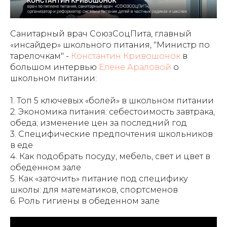
Санитарный врач СоюзСоцПита, главный
«инсайдер» школьного питания, "Министр по
тарелочкам" -
Константин Кривошонок
в
большом интервью
Елене Араловой
о
школьном питании:
1. Топ 5 ключевых «болей» в школьном питании
2. Экономика питания: себестоимость завтрака,
обеда; изменение цен за последний год
3. Специфические предпочтения школьников
в еде
4. Как подобрать посуду, мебель, свет и цвет в
обеденном зале
5. Как «заточить» питание под специфику
школы: для математиков, спортсменов
6. Роль гигиены в обеденном зале