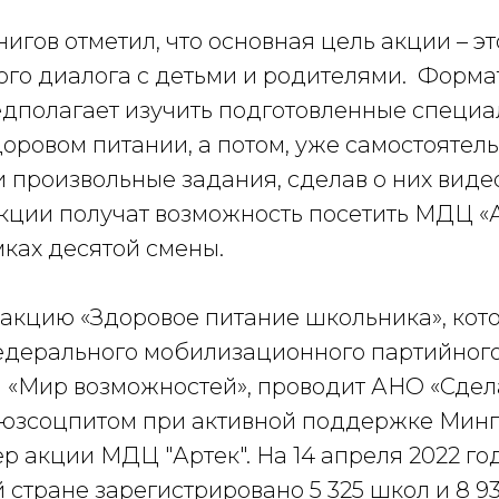
гов отметил, что основная цель акции – э
ого диалога с детьми и родителями. Форма
едполагает изучить подготовленные специ
оровом питании, а потом, уже самостоятел
 произвольные задания, сделав о них видео
кции получат возможность посетить МДЦ «А
мках десятой смены.
 акцию «Здоровое питание школьника», кото
дерального мобилизационного партийного
 «Мир возможностей», проводит АНО «Сдел
оюзсоцпитом при активной поддержке Ми
р акции МДЦ "Артек". На 14 апреля 2022 го
й стране зарегистрировано 5 325 школ и 8 9