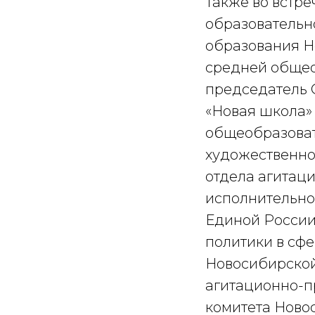
Также во встр
образовательн
образования Н
средней общео
председатель 
«Новая школа»
общеобразоват
художественно
отдела агитац
исполнительно
Единой России
политики в сф
Новосибирской
агитационно-п
комитета Ново