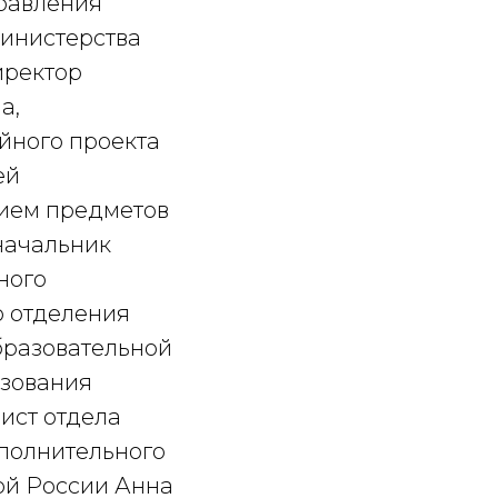
правления
министерства
иректор
а,
йного проекта
ей
ием предметов
начальник
ного
о отделения
бразовательной
азования
ист отдела
полнительного
ой России Анна