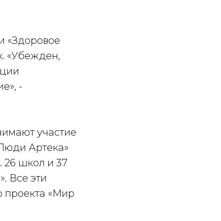
и «Здоровое
. «Убежден,
кции
е», -
нимают участие
«Люди Артека»
 26 школ и 37
. Все эти
о проекта «Мир