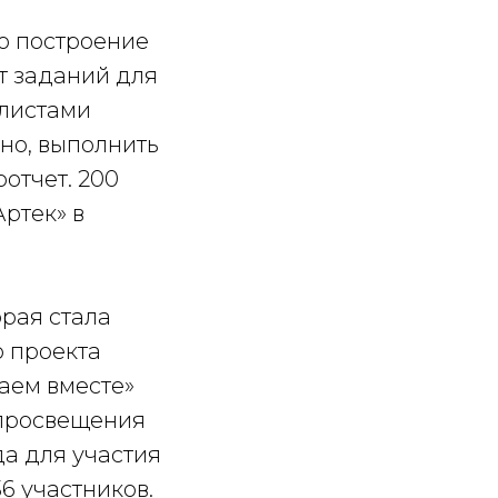
то построение
т заданий для
алистами
ьно, выполнить
отчет. 200
ртек» в
рая стала
 проекта
аем вместе»
нпросвещения
да для участия
36 участников.