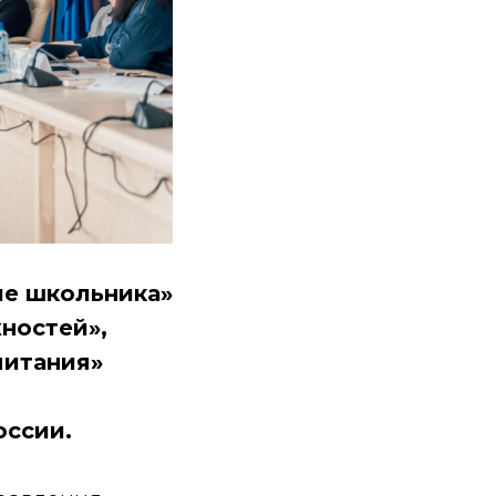
ие школьника»
ностей»,
питания»
оссии.