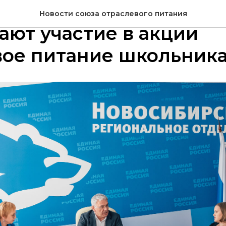
л Новосибирской обла
Новости союза отраслевого питания
ют участие в акции
вое питание школьник