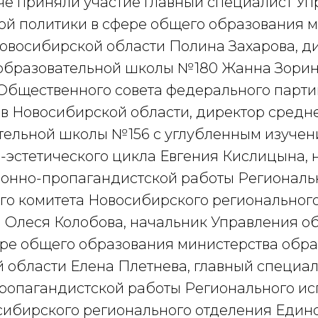
ече приняли участие главный специалист У
ой политики в сфере общего образования 
овосибирской области Полина Захарова, д
бразовательной школы №180 Жанна Зорин
Общественного совета федерального парти
 в Новосибирской области, директор средн
ельной школы №156 с углубленным изучен
-эстетического цикла Евгения Кислицына, 
ионно-пропагандистской работы Региональ
го комитета Новосибирского региональног
 Олеся Колобова, начальник Управления о
ере общего образования министерства обр
 области Елена Плетнева, главный специал
ропагандистской работы Регионального ис
сибирского регионального отделения Един