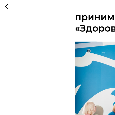
118 шко
принима
«Здоро