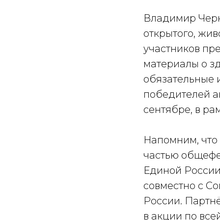
Владимир Черни
открытого, жив
участников пр
материалы о зд
обязательные и
победителей а
сентябре, в ра
Напомним, что
частью общефе
Единой России
совместно с С
России. Партнё
в акции по все