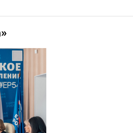
сти
а»