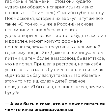
гармонь и пельмени. Потом они куда-то
чудесным образом испарились (из меню
столовых. —
Прим. ред.
). Спасибо губернатору
Подмосковья, который их вернул, и тут же все
такие: «О, точно, мы же в России!» и снова
вспомнили о них. Абсолютно всех
удовлетворить нельзя, кто-то не будет счастлив
и доволен. Может кому-то форма не
понравится, захочет треугольных пельменей,
гёдзе ему подавайте. Даже в индивидуальном
питании, а тем более в массовом, бывает такое,
что не попал. Пришел в ресторан, не так себя
услышал, заказал рыбу вместо котлеты и начал:
«Да что за рыба у вас тут такая!?». Прибавьте к
этому то, что в школах у детей стадное
поведение: «Я бы съел, но никто не ест, зачем я
буду?».
— А как быть с теми, кто не может питаться
чем-то из-за индивидуальных